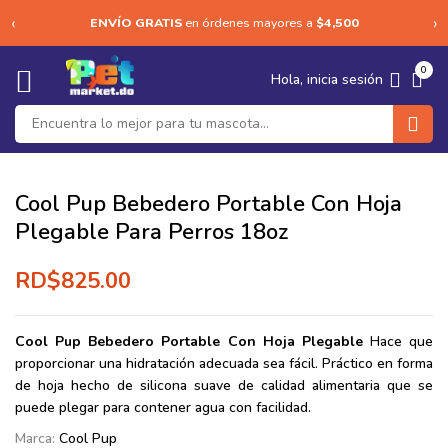
‹
›
ENVÍO GRATIS
en órdenes mayores a
$4,500
0
Hola, inicia sesión
Cool Pup Bebedero Portable Con Hoja
Plegable Para Perros 18oz
RD$
825.00
Cool Pup Bebedero Portable Con Hoja Plegable
Hace que
proporcionar una hidratación adecuada sea fácil. Práctico en forma
de hoja hecho de silicona suave de calidad alimentaria que se
puede plegar para contener agua con facilidad.
Marca:
Cool Pup