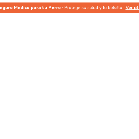
Seguro Medico para tu Perro ·
Protege su salud y tu bolsillo ·
Ver p