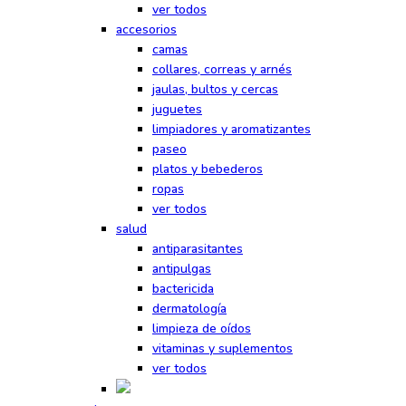
ver todos
accesorios
camas
collares, correas y arnés
jaulas, bultos y cercas
juguetes
limpiadores y aromatizantes
paseo
platos y bebederos
ropas
ver todos
salud
antiparasitantes
antipulgas
bactericida
dermatología
limpieza de oídos
vitaminas y suplementos
ver todos