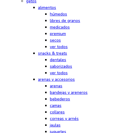
gatos
alimentos
húmedos
libres de granos
medicados
premium
secos
ver todos
snacks & treats
dentales
saborizados
ver todos
arenas y accesorios
arenas
bandejas y areneros
bebederos
camas
collares
correas y arnés
jaulas
juguetes