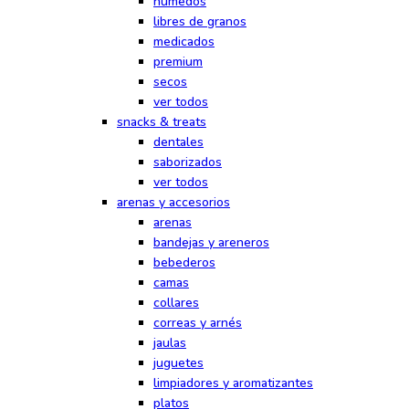
húmedos
libres de granos
medicados
premium
secos
ver todos
snacks & treats
dentales
saborizados
ver todos
arenas y accesorios
arenas
bandejas y areneros
bebederos
camas
collares
correas y arnés
jaulas
juguetes
limpiadores y aromatizantes
platos