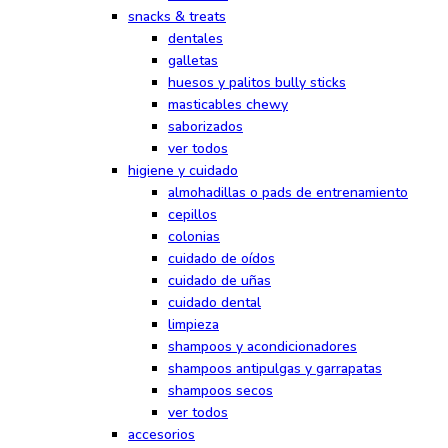
snacks & treats
dentales
galletas
huesos y palitos bully sticks
masticables chewy
saborizados
ver todos
higiene y cuidado
almohadillas o pads de entrenamiento
cepillos
colonias
cuidado de oídos
cuidado de uñas
cuidado dental
limpieza
shampoos y acondicionadores
shampoos antipulgas y garrapatas
shampoos secos
ver todos
accesorios