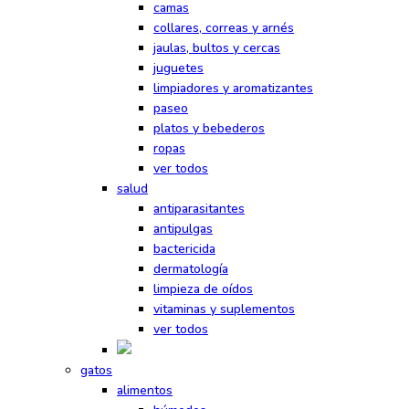
camas
collares, correas y arnés
jaulas, bultos y cercas
juguetes
limpiadores y aromatizantes
paseo
platos y bebederos
ropas
ver todos
salud
antiparasitantes
antipulgas
bactericida
dermatología
limpieza de oídos
vitaminas y suplementos
ver todos
gatos
alimentos