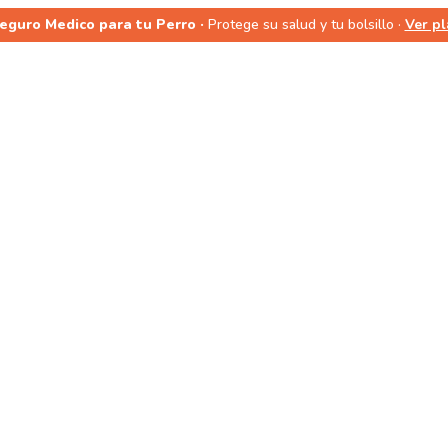
Seguro Medico para tu Perro ·
Protege su salud y tu bolsillo ·
Ver p