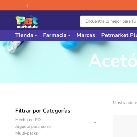
‹
Tienda
Farmacia
Marcas
Petmarket Pl
Acetó
Mostrando el
Filtrar por Categorías
Hecho en RD
Juguete para perro
Multi-packs