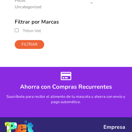
Peces
Uncategorized
Filtrar por Marcas
Triton-Vet
FILTRAR
Ahorra con Compras Recurrentes
Suscríbete para recibir el alimento de tu mascota y ahorra con envío y
pago automático.
Empresa