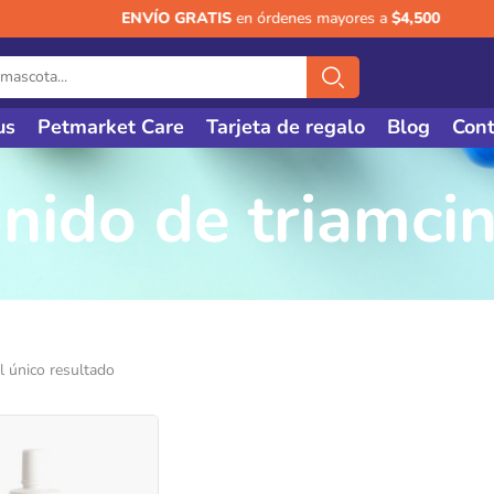
ENVÍO GRATIS
en órdenes mayores a
$4,500
us
Petmarket Care
Tarjeta de regalo
Blog
Cont
nido de triamci
 único resultado