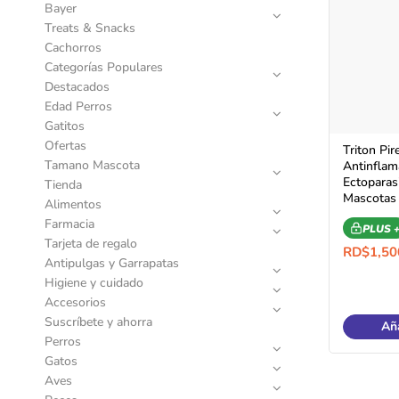
Bayer
Treats & Snacks
Cachorros
Categorías Populares
Destacados
Edad Perros
Gatitos
Ofertas
Triton Pi
Tamano Mascota
Antinflama
Ectoparasi
Tienda
Mascotas
Alimentos
Farmacia
PLUS 
Tarjeta de regalo
RD$
1,50
Antipulgas y Garrapatas
Higiene y cuidado
Accesorios
Suscríbete y ahorra
Aña
Perros
Gatos
Aves