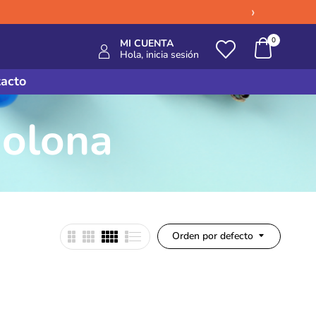
›
0
MI CUENTA
Hola, inicia sesión
acto
nolona
Orden por defecto