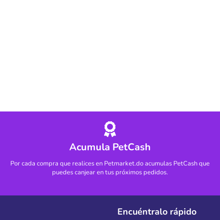
Acumula PetCash
Por cada compra que realices en Petmarket.do acumulas PetCash que
puedes canjear en tus próximos pedidos.
Encuéntralo rápido