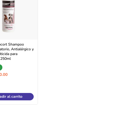
recort Shampoo
torio, Antialérgico y
ticida para
 250ml
+
0.00
dir al carrito