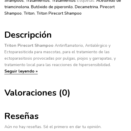
Shampoos
,
Tratamientos
,
Tratamientos
Etiquetas:
Acetónido de
cantidad
triamcinolona
,
Butóxido de piperonilo
,
Decametrina
,
Pirecort
Shampoo
,
Triton
,
Triton Pirecort Shampoo
Descripción
Triton Pirecort Shampoo
Antinflamatorio, Antialérgico y
Ectoparasiticida para mascotas, para el tratamiento de las
ectoparasitosis provocadas por pulgas, piojos y garrapatas, y
tratamiento local para las reacciones de hipersensibilidad.
Seguir leyendo »
Valoraciones (0)
Reseñas
Aún no hay reseñas. Sé el primero en dar tu opinión.