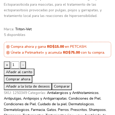
Ectoparasiticida para mascotas, para el tratamiento de las
ectoparasitosis provocadas por pulgas, piojos y garrapatas, y
tratamiento local para las reacciones de hipersensibilidad.
Marca:
Triton-Vet
5 disponibles
Compra ahora y gana
RD$15.00
en PETCASH.
Únete a Petmarket+ y acumula
RD$75.00
con tu compra.
Triton
+
-
Pirecort
Añadir al carrito
Shampoo
Comprar ahora
Antinflamatorio,
Añadir a la lista de deseos
Antialérgico
Comparar
y
SKU:
1250349
Categorías:
Antialergicos y Antihistaminicos
,
Ectoparasiticida
Antipulgas, Antipiojos y Antigarrapatas
,
Condiciones de Piel
,
para
Condiciones de Piel
,
Cuidado de la piel
,
Dermatologicos
,
Mascotas
Dermatologicos
,
Farmacia
,
Gatos
,
Perros
,
Prescritos
,
Shampoos
,
250ml