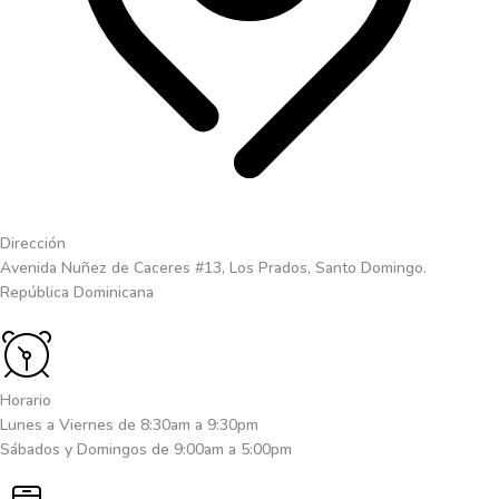
Dirección
Avenida Nuñez de Caceres #13, Los Prados, Santo Domingo.
República Dominicana
Horario
Lunes a Viernes de 8:30am a 9:30pm
Sábados y Domingos de 9:00am a 5:00pm