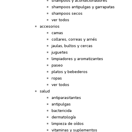
shampoos y acondicionadores
shampoos antipulgas y garrapatas
shampoos secos
ver todos
accesorios
camas
collares, correas y arnés
jaulas, bultos y cercas
juguetes
limpiadores y aromatizantes
paseo
platos y bebederos
ropas
ver todos
salud
antiparasitantes
antipulgas
bactericida
dermatología
limpieza de oídos
vitaminas y suplementos