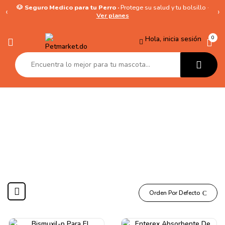
🐶 Seguro Medico para tu Perro ·
Protege su salud y tu bolsillo ·
‹
›
Ver planes
Hola, inicia sesión
0
Zeolita
Orden Por Defecto