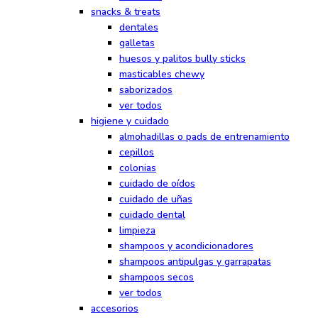
snacks & treats
dentales
galletas
huesos y palitos bully sticks
masticables chewy
saborizados
ver todos
higiene y cuidado
almohadillas o pads de entrenamiento
cepillos
colonias
cuidado de oídos
cuidado de uñas
cuidado dental
limpieza
shampoos y acondicionadores
shampoos antipulgas y garrapatas
shampoos secos
ver todos
accesorios