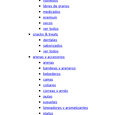
húmedos
libres de granos
medicados
premium
secos
ver todos
snacks & treats
dentales
saborizados
ver todos
arenas y accesorios
arenas
bandejas y areneros
bebederos
camas
collares
correas y arnés
jaulas
juguetes
limpiadores y aromatizantes
platos