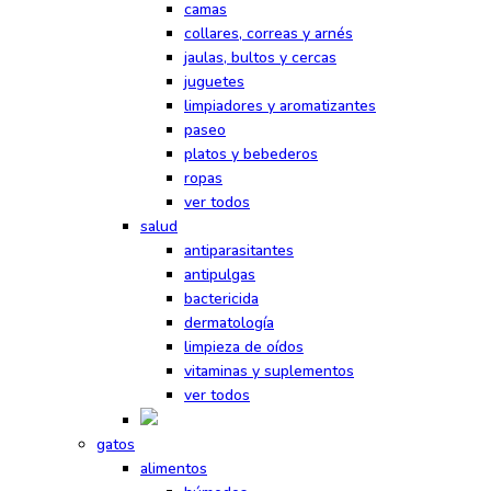
camas
collares, correas y arnés
jaulas, bultos y cercas
juguetes
limpiadores y aromatizantes
paseo
platos y bebederos
ropas
ver todos
salud
antiparasitantes
antipulgas
bactericida
dermatología
limpieza de oídos
vitaminas y suplementos
ver todos
gatos
alimentos