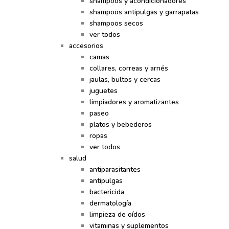
shampoos y acondicionadores
shampoos antipulgas y garrapatas
shampoos secos
ver todos
accesorios
camas
collares, correas y arnés
jaulas, bultos y cercas
juguetes
limpiadores y aromatizantes
paseo
platos y bebederos
ropas
ver todos
salud
antiparasitantes
antipulgas
bactericida
dermatología
limpieza de oídos
vitaminas y suplementos