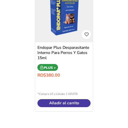
Endopar Plus Desparasitante
Interno Para Perros Y Gatos
15ml
PLUS +
RD$
380.00
*Compra 10 y Llévate 1 GRATIS
Añadir al carrito