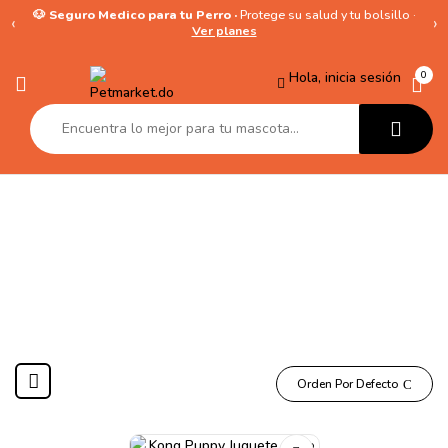
🐶 Seguro Medico para tu Perro ·
Protege su salud y tu bolsillo ·
‹
›
Ver planes
Hola, inicia sesión
0
Kong Puppy
Orden Por Defecto