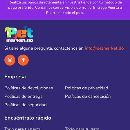
Realiza los pagos directamente en nuestra tienda con tu método de
pago preferido. Contamos con servicio a domicilio. Entrega Puerta a
Puerta en todo el país.
Si tiene alguna pregunta, contáctenos en
info@petmarket.do
Empresa
Políticas de devoluciones
Políticas de privacidad
Políticas de entrega
Políticas de cancelación
Políticas de seguridad
Encuéntralo rápido
Todo para tu perro
Todo para tu gato