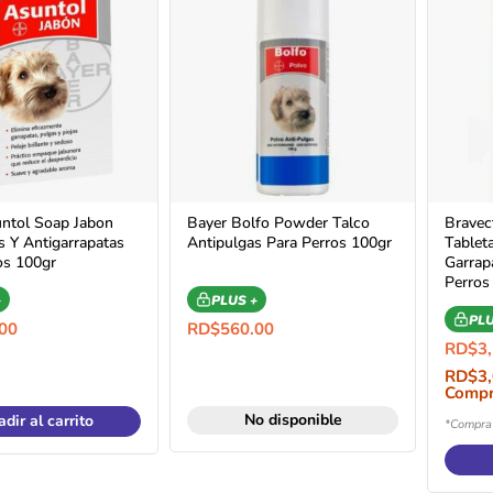
ntol Soap Jabon
Bayer Bolfo Powder Talco
Bravec
s Y Antigarrapatas
Antipulgas Para Perros 100gr
Tablet
os 100gr
Garrap
Perros
+
PLUS +
PLU
00
RD$
560.00
RD$
3
RD$
3
Compr
No disponible
dir al carrito
*Compra 