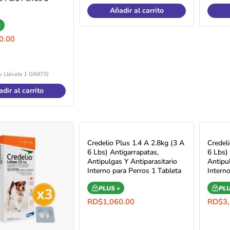
Añadir al carrito
+
0.00
y Llévate 1 GRATIS
dir al carrito
Credelio Plus 1.4 A 2.8kg (3 A
Credel
6 Lbs) Antigarrapatas,
6 Lbs)
Antipulgas Y Antiparasitario
Antipul
Interno para Perros 1 Tableta
Intern
PLUS +
PLU
RD$
1,060.00
RD$
3