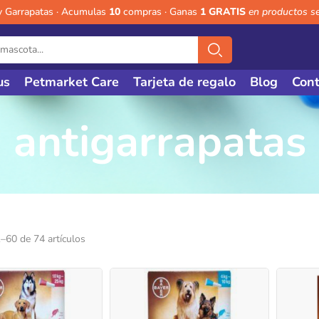
y Garrapatas · Acumulas
10
compras · Ganas
1 GRATIS
en productos s
us
Petmarket Care
Tarjeta de regalo
Blog
Cont
antigarrapatas
–60 de 74 artículos