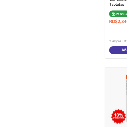
Tabletas
PLUS 
RD$
2,34
*Compra 10 
Aña