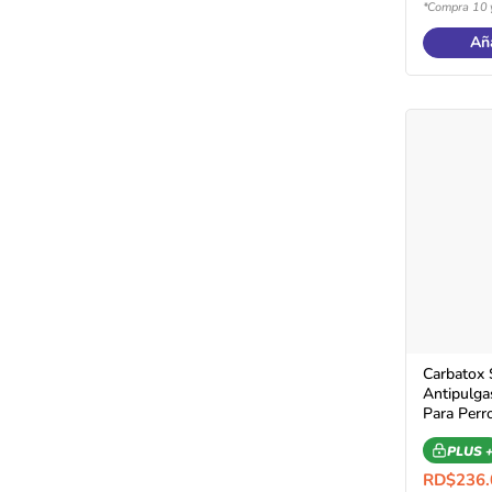
*Compra 10 
Aña
Carbatox
Antipulga
Para Perr
PLUS 
RD$
236.