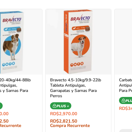
20-40kg/44-88lb
Bravecto 4.5-10kg/9.9-22lb
Carba
ntipulgas,
Tableta Antipulgas,
Antipu
s y Sarnas Para
Garrapatas y Sarnas Para
Para P
Perros
PLU
+
PLUS +
RD$
3
0.00
RD$
2,970.00
2.50
RD$
2,821.50
Recurrente
Compra Recurrente