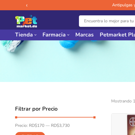
‹
Antipulgas 
Tienda
Farmacia
Marcas
Petmarket Pl
Mostrando 1
Filtrar por Precio
Precio:
RD$170
—
RD$3,730