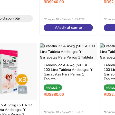
RD$
940.00
RD$
2
o disponible
*Compra 10 y Llévate 1 GRATIS
*Compra 
Añadir al carrito
Credelio 22 A 45kg (50.1 A
Credel
100 Lbs) Tableta Antipulgas Y
100 Lb
Garrapatas Para Perros 1
Garrap
Tableta
Tablet
PLUS +
PLU
RD$
980.00
RD$
2
.5 A 5.5kg (6.1 A 12
eta Antipulgas Y
*Compra 10 y Llévate 1 GRATIS
*Compra 
s Para Perros 3