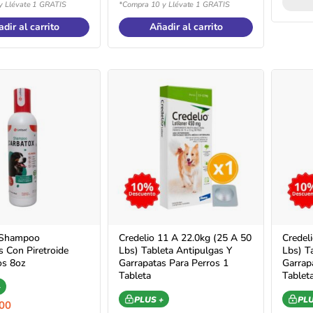
y Llévate 1 GRATIS
*Compra 10 y Llévate 1 GRATIS
dir al carrito
Añadir al carrito
 Shampoo
Credelio 11 A 22.0kg (25 A 50
Credel
s Con Piretroide
Lbs) Tableta Antipulgas Y
Lbs) T
os 8oz
Garrapatas Para Perros 1
Garrap
Tableta
Tablet
+
PLUS +
PLU
00