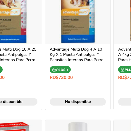
 Multi Dog 10 A 25
Advantage Multi Dog 4 A 10
Advant
peta Antipulgas Y
Kg X 1 Pipeta Antipulgas Y
A 4kg 
Internos Para Perro
Parasitos Internos Para Perro
Parasi
+
PLUS +
PLU
00
RD$
730.00
RD$
7
o disponible
No disponible