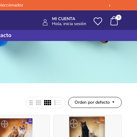
›
eleccionados
0
MI CUENTA
Hola, inicia sesión
acto
Orden por defecto