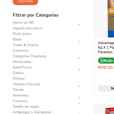
FILTRAR
Filtrar por Categorías
Hecho en RD
Juguete para perro
Multi-packs
Bayer
Advantage
Treats & Snacks
Kg X 1 Pi
Cachorros
Parasitos 
Categorías Populares
PLUS 
Destacados
Edad Perros
RD$
720.
Gatitos
Ofertas
Tamano Mascota
N
Tienda
Alimentos
Farmacia
Tarjeta de regalo
Antipulgas y Garrapatas