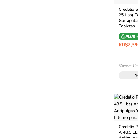
Credelio 5
25 Lbs) T
Garrapata
Tabletas
PLUS 
RD$
2,39
*Compra 10 
N
Credelio 
A 48.5 Lb
Antipulgas