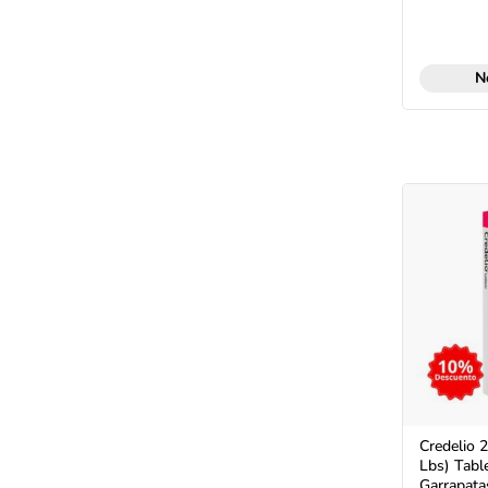
N
Credelio 2
Lbs) Tabl
Garrapata