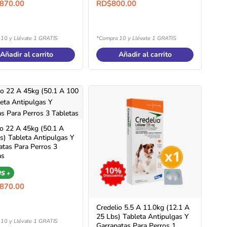
,870.00
RD$
800.00
10 y Llévate 1 GRATIS
*Compra 10 y Llévate 1 GRATIS
Añadir al carrito
Añadir al carrito
io 22 A 45kg (50.1 A
s) Tableta Antipulgas Y
atas Para Perros 3
as
S +
,870.00
Credelio 5.5 A 11.0kg (12.1 A
25 Lbs) Tableta Antipulgas Y
10 y Llévate 1 GRATIS
Garrapatas Para Perros 1