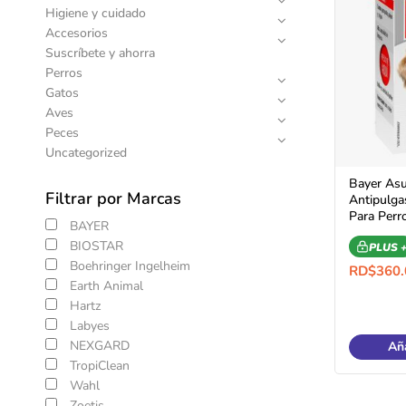
Higiene y cuidado
Accesorios
Suscríbete y ahorra
Perros
Gatos
Aves
Peces
Uncategorized
Bayer Asu
Filtrar por Marcas
Antipulga
Para Perr
BAYER
BIOSTAR
PLUS 
Boehringer Ingelheim
RD$
360.
Earth Animal
Hartz
Labyes
NEXGARD
Aña
TropiClean
Wahl
Zoetis