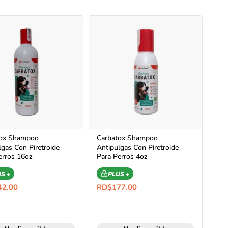
tox Shampoo
Carbatox Shampoo
lgas Con Piretroide
Antipulgas Con Piretroide
erros 16oz
Para Perros 4oz
S +
PLUS +
42.00
RD$
177.00