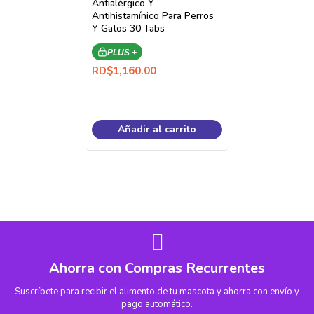
Antialérgico Y
Antihistamínico Para Perros
Y Gatos 30 Tabs
PLUS +
RD$
1,160.00
Añadir al carrito
Ahorra con Compras Recurrentes
Suscríbete para recibir el alimento de tu mascota y ahorra con envío y
pago automático.