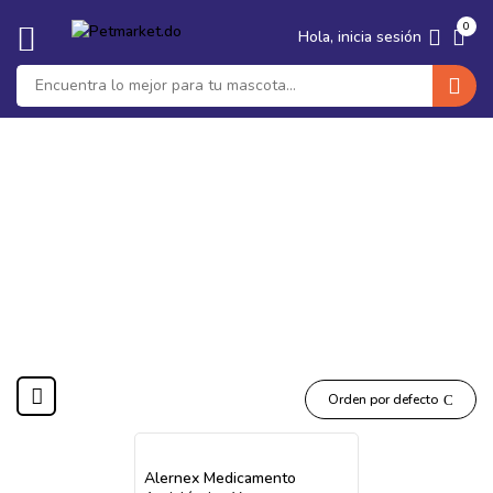
🐶 Seguro Medico para tu Perro ·
Protege su salud y tu bolsillo ·
‹
›
0
Ver planes
Hola, inicia sesión
Alernex
Orden por defecto
Alernex Medicamento