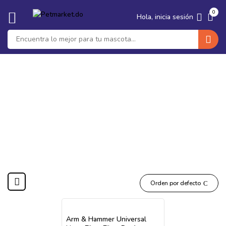
🐶 Seguro Medico para tu Perro ·
Protege su salud y tu bolsillo ·
‹
›
0
Ver planes
Hola, inicia sesión
accesorio para garo
Orden por defecto
Arm & Hammer Universal