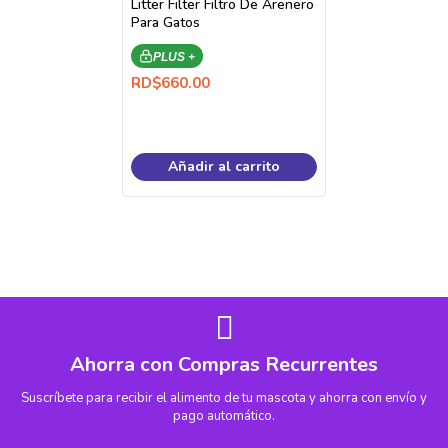
Litter Filter Filtro De Arenero
Para Gatos
PLUS +
RD$
660.00
Añadir al carrito
Ahorra con Compras Recurrentes
Suscríbete para recibir el alimento de tu mascota y ahorra con envío y
pago automático.