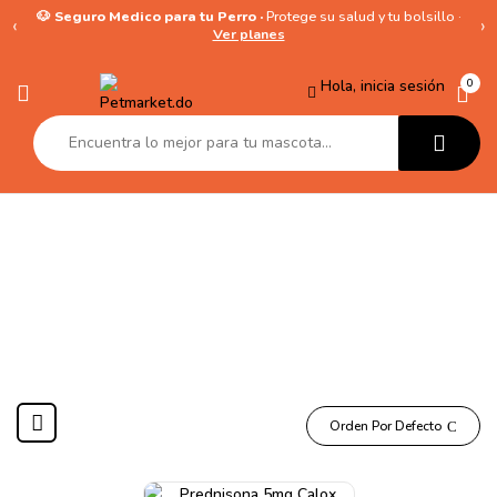
🐶 Seguro Medico para tu Perro ·
Protege su salud y tu bolsillo ·
‹
›
Ver planes
Hola, inicia sesión
0
Prednisona 5mg
Orden Por Defecto