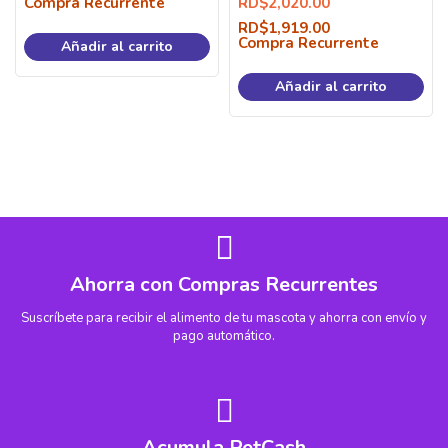
Compra Recurrente
RD$
2,020.00
RD$
1,919.00
Compra Recurrente
Añadir al carrito
Añadir al carrito
Ahorra con Compras Recurrentes
Suscríbete para recibir el alimento de tu mascota y ahorra con envío y
pago automático.
Acumula PetCash