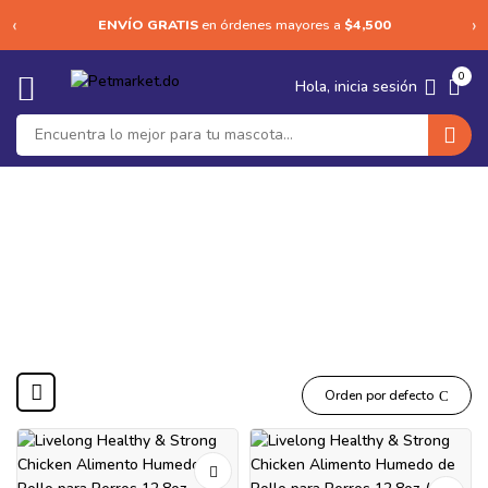
‹
›
ENVÍO GRATIS
en órdenes mayores a
$4,500
0
Hola, inicia sesión
livelong
Orden por defecto