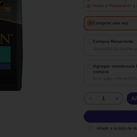
Únete a Petmarket+ y
Comprar una vez
Compra Recurrente
Ahorra RD$101.00 (5%) po
Agregar membresía P
compra
Envío gratis + 5% de PET
Añ
Añadir a la lista de 