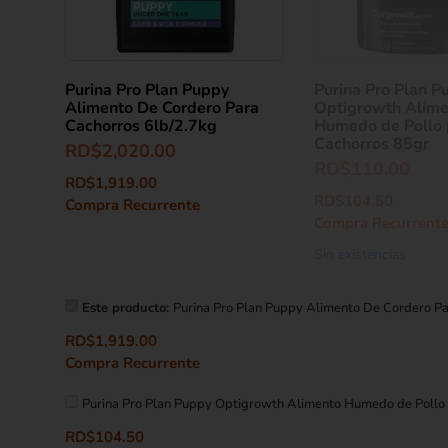
Purina Pro Plan Puppy
Purina Pro Plan P
Alimento De Cordero Para
Optigrowth Alime
Cachorros 6lb/2.7kg
Humedo de Pollo 
Cachorros 85gr
RD$
2,020.00
RD$
110.00
RD$
1,919.00
RD$
104.50
Compra Recurrente
Compra Recurrent
Sin existencias
Este producto:
Purina Pro Plan Puppy Alimento De Cordero Pa
RD$
1,919.00
Compra Recurrente
Purina Pro Plan Puppy Optigrowth Alimento Humedo de Pollo
RD$
104.50