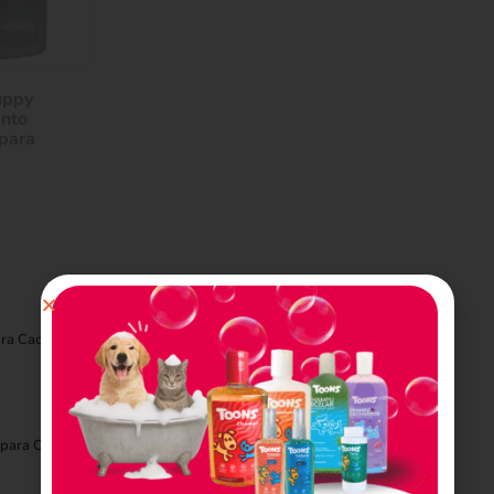
uppy
nto
para
e
ra Cachorros 6lb/2.7kg
RD$
2,020.00
 para Cachorros 85gr
RD$
110.00