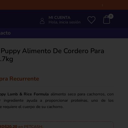
›
0
MI CUENTA
Hola, inicia sesión
acto
n Puppy Alimento De Cordero Para
.7kg
ra Recurrente
uppy Lamb & Rice Formula
alimento seco para cachorros, con
 ingrediente ayuda a proporcionar proteínas, uno de los
 requiere el cuerpo de su cachorro.
RD$20.20
en PETCASH.