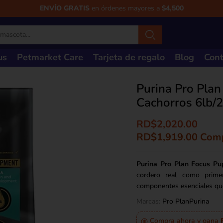
ENVÍO GRATIS
en órdenes mayores a
$4,500
us
Petmarket Care
Tarjeta de regalo
Blog
Cont
Purina Pro Pla
Cachorros 6lb/2
RD$
2,020.00
RD$
1,919.00
Comp
Purina Pro Plan Focus P
cordero real como primer
componentes esenciales que
Marcas:
Pro Plan
Purina
Compra ahora y gana