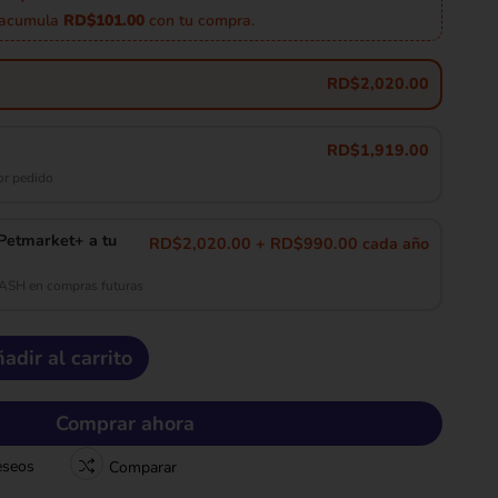
 acumula
RD$101.00
con tu compra.
RD$
2,020.00
RD$
1,919.00
r pedido
etmarket+ a tu
RD$2,020.00 + RD$990.00 cada año
CASH en compras futuras
adir al carrito
Comprar ahora
deseos
Comparar