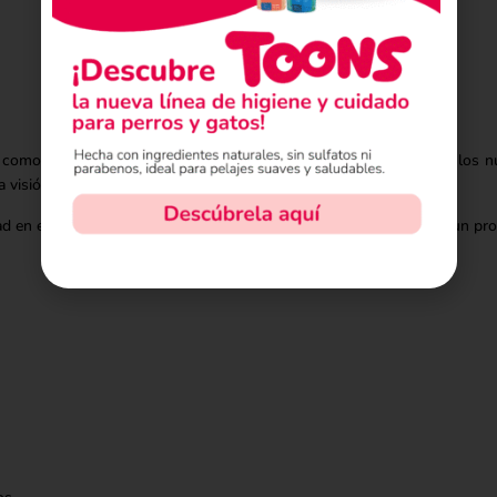
Sin existencias
l como primer ingrediente ayuda a proporcionar proteínas, uno de los nu
 visión.
lidad en esta croqueta para cachorros se elige cuidadosamente para un pro