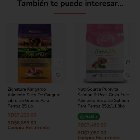
También te puede interesar...
Zignature Kangaroo
NutriSource Purevita
Alimento Seco De Canguro
Salmon & Peas Grain Free
Libre De Granos Para
Alimento Seco De Salmon
Perros 25 Lb
Para Perros 25lb/11.3kg
RD$
7,220.00
PLUS +
RD$
6,859.00
RD$
7,460.00
Compra Recurrente
RD$
7,087.00
Compra Recurrente