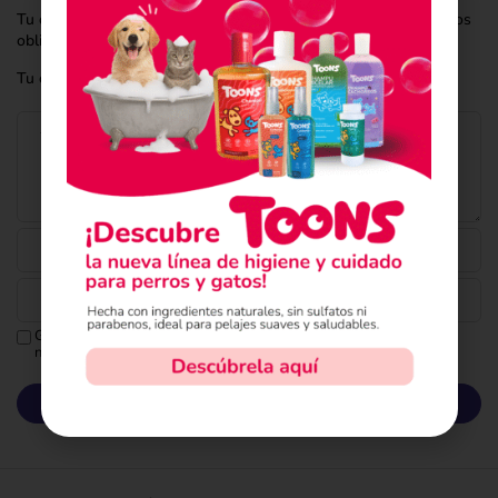
Tu dirección de correo electrónico no será publicada.
Los campos
obligatorios están marcados con
*
Tu clasificación
Guarda mi nombre, correo electrónico y web en este
navegador para la próxima vez que comente.