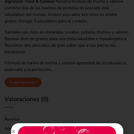
Zignature Trout & Salmon
Nuestra fórmula de trucha y salmón
combina dos de las fuentes de proteína de pescado más
saludables del mundo. Ambos pescados son ricos en ácidos
grasos Omega-3 saludables para el corazón.
También son ricos en minerales, a saber, potasio, fósforo y selenio.
Recetas libre de granos para una dieta saludable e hipoalergénica.
Reunimos dos pescados de gran sabor que a sus perros les
encantarán.
Fórmula de harina de trucha y salmón aprendida de la naturaleza,
elaborada a la perfección.
Seguir leyendo »
Valoraciones (0)
Reseñas
Aún no hay reseñas. Sé el primero en dar tu opinión.