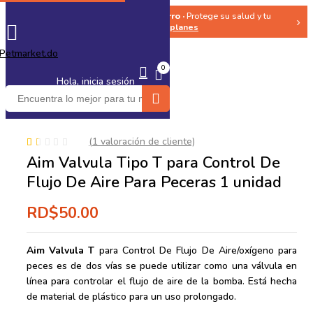
🐶 Seguro Medico para tu Perro ·
Protege su salud y tu
‹
›
bolsillo ·
Ver planes
0
Hola, inicia sesión
(
1
valoración de cliente)
Valorado
1
Aim Valvula Tipo T para Control De
1.00
sobre
Flujo De Aire Para Peceras 1 unidad
5
basado
RD$
50.00
en
puntuación
de
cliente
Aim Valvula T
para Control De Flujo De Aire/oxígeno para
peces es de dos vías se puede utilizar como una válvula en
línea para controlar el flujo de aire de la bomba. Está hecha
de material de plástico para un uso prolongado.