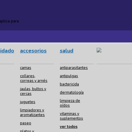
plica para
uidado
accesorios
salud
camas
antiparasitantes
collares,
antipulgas
correas y arnés
bactericida
jaulas, bultos y
dermatología
cercas
limpieza de
juguetes
oídos
limpiadores y
vitaminas y
aromatizantes
suplementos
paseo
ver todos
platos y