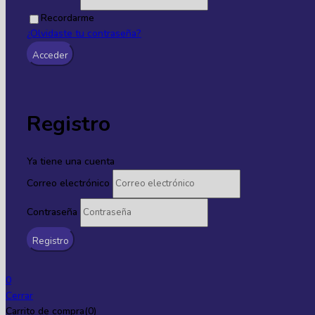
Recordarme
¿Olvidaste tu contraseña?
Registro
Ya tiene una cuenta
Correo electrónico
Contraseña
0
Cerrar
Carrito de compra(0)