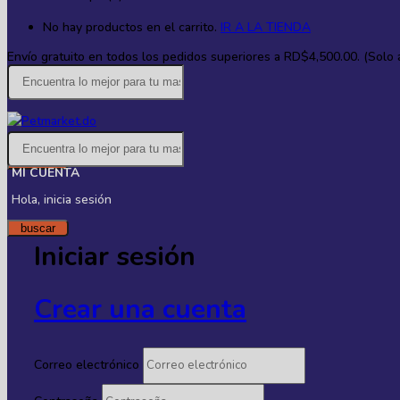
No hay productos en el carrito.
IR A LA TIENDA
Envío gratuito en todos los
pedidos superiores a RD$4,500.00. (Solo ap
buscar
MI CUENTA
Hola, inicia sesión
buscar
Iniciar sesión
Crear una cuenta
Correo electrónico