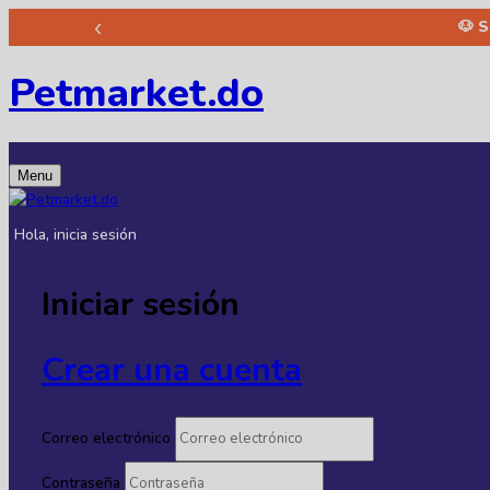
‹
🐶 
Petmarket.do
Menu
Hola, inicia sesión
Iniciar sesión
Crear una cuenta
Correo electrónico
Contraseña