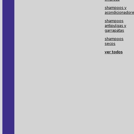
shampoos y
acondicionador
shampoos
antipulgas y
garrapatas
shampoos
secos
ver todos