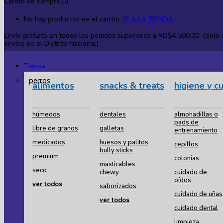
Carrito de compra(0)
No hay productos en el carrito.
IR A LA TIENDA
Envío gratuito en todos los
pedidos superiores a RD$4,500.00. (Solo a
envíos en el Distrito Nacional)
Tienda
perros
alimentos
snacks & treats
higiene y c
húmedos
dentales
almohadillas o
pads de
libre de granos
galletas
entrenamiento
medicados
huesos y palitos
cepillos
bully sticks
premium
colonias
masticables
seco
chewy
cuidado de
oídos
ver todos
saborizados
cuidado de uñas
ver todos
cuidado dental
limpieza