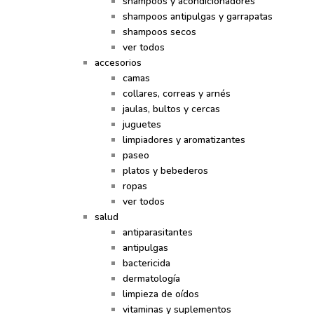
shampoos y acondicionadores
shampoos antipulgas y garrapatas
shampoos secos
ver todos
accesorios
camas
collares, correas y arnés
jaulas, bultos y cercas
juguetes
limpiadores y aromatizantes
paseo
platos y bebederos
ropas
ver todos
salud
antiparasitantes
antipulgas
bactericida
dermatología
limpieza de oídos
vitaminas y suplementos