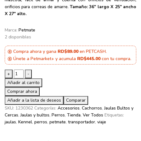
orificios para correas de amarre.
Tamaño: 36″ largo X 25″ ancho
X 27″ alto.
Marca:
Petmate
2 disponibles
Compra ahora y gana
RD$89.00
en PETCASH.
Únete a Petmarket+ y acumula
RD$445.00
con tu compra.
Petmate
+
-
Jaula
Añadir al carrito
Transportador
Comprar ahora
Large
Añadir a la lista de deseos
Negro
Comparar
Y
SKU:
1230362
Categorías:
Accesorios
,
Cachorros
,
Jaulas Bultos y
Crema
Cercas
,
Jaulas y bultos
,
Perros
,
Tienda
,
Ver Todos
Etiquetas:
Para
jaulas
,
Kennel
,
perros
,
petmate
,
transportador
,
viaje
Perros
36"