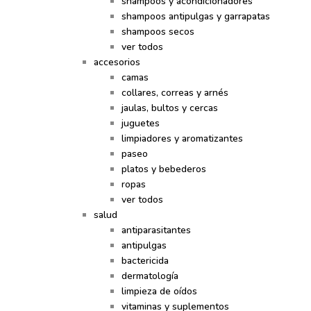
shampoos y acondicionadores
shampoos antipulgas y garrapatas
shampoos secos
ver todos
accesorios
camas
collares, correas y arnés
jaulas, bultos y cercas
juguetes
limpiadores y aromatizantes
paseo
platos y bebederos
ropas
ver todos
salud
antiparasitantes
antipulgas
bactericida
dermatología
limpieza de oídos
vitaminas y suplementos