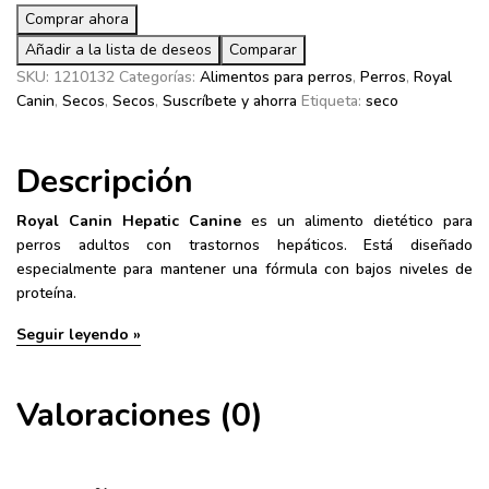
Alimento
Comprar ahora
Seco
Añadir a la lista de deseos
Comparar
Para
SKU:
1210132
Categorías:
Alimentos para perros
,
Perros
,
Royal
Perros
Canin
,
Secos
,
Secos
,
Suscríbete y ahorra
Etiqueta:
seco
7kg/15.5lb
cantidad
Descripción
Royal Canin Hepatic Canine
es un alimento dietético para
perros adultos con trastornos hepáticos. Está diseñado
especialmente para mantener una fórmula con bajos niveles de
proteína.
Seguir leyendo »
Valoraciones (0)