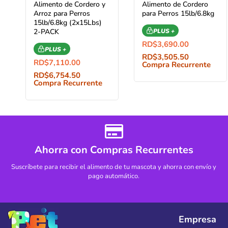
Alimento de Cordero y
Alimento de Cordero
Arroz para Perros
para Perros 15lb/6.8kg
15lb/6.8kg (2x15Lbs)
2-PACK
PLUS +
RD$
3,690.00
PLUS +
RD$
3,505.50
RD$
7,110.00
Compra Recurrente
RD$
6,754.50
Compra Recurrente
Ahorra con Compras Recurrentes
Suscríbete para recibir el alimento de tu mascota y ahorra con envío y
pago automático.
Empresa