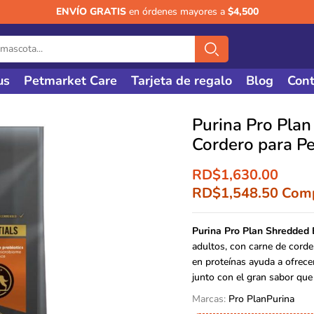
ENVÍO GRATIS
en órdenes mayores a
$4,500
us
Petmarket Care
Tarjeta de regalo
Blog
Cont
Purina Pro Pla
Cordero para Pe
RD$
1,630.00
RD$
1,548.50
Comp
Purina Pro Plan Shredded 
adultos, con carne de corde
en proteínas ayuda a ofrecer
junto con el gran sabor que
Marcas:
Pro Plan
Purina