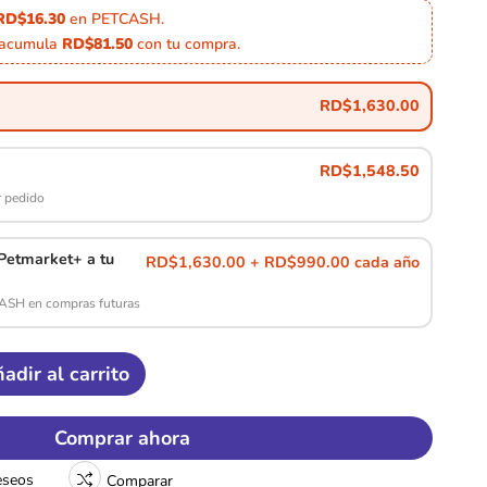
RD$16.30
en PETCASH.
 acumula
RD$81.50
con tu compra.
RD$
1,630.00
RD$
1,548.50
 pedido
etmarket+ a tu
RD$1,630.00 + RD$990.00 cada año
CASH en compras futuras
adir al carrito
Comprar ahora
deseos
Comparar