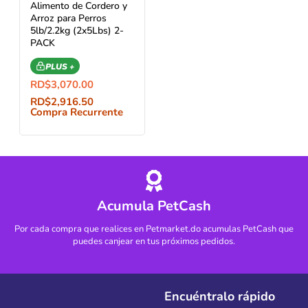
Alimento de Cordero y
Arroz para Perros
5lb/2.2kg (2x5Lbs) 2-
PACK
PLUS +
RD$
3,070.00
RD$
2,916.50
Compra Recurrente
Acumula PetCash
Por cada compra que realices en Petmarket.do acumulas PetCash que
puedes canjear en tus próximos pedidos.
Encuéntralo rápido