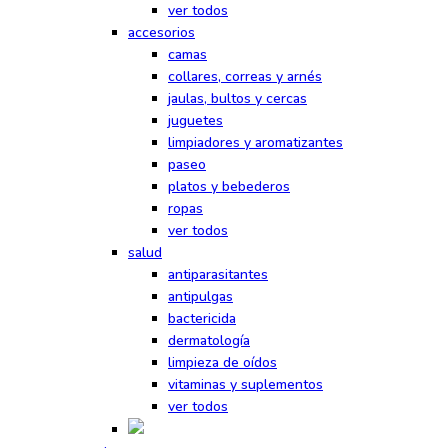
ver todos
accesorios
camas
collares, correas y arnés
jaulas, bultos y cercas
juguetes
limpiadores y aromatizantes
paseo
platos y bebederos
ropas
ver todos
salud
antiparasitantes
antipulgas
bactericida
dermatología
limpieza de oídos
vitaminas y suplementos
ver todos