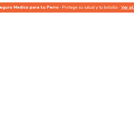
Seguro Medico para tu Perro ·
Protege su salud y tu bolsillo ·
Ver p