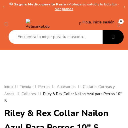
🐶 Seguro Medico para tu Perro ·
Protege su salud y tu bolsillo ·
‹
›
Ver planes
Hola, inicia sesión
0
Inicio
Tienda
Perros
Accesorios
Collares Correas y
Arnes
Collares
Riley & Rex Collar Nailon Azul para Perros 10″
S
Riley & Rex Collar Nailon
Azul Para Perros 10″ S