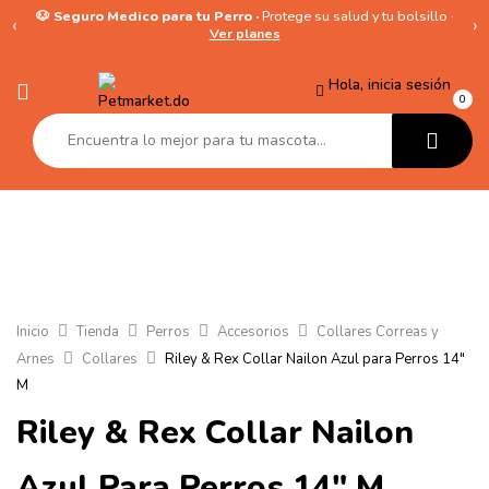
🐶 Seguro Medico para tu Perro ·
Protege su salud y tu bolsillo ·
‹
›
Ver planes
Hola, inicia sesión
0
Inicio
Tienda
Perros
Accesorios
Collares Correas y
Arnes
Collares
Riley & Rex Collar Nailon Azul para Perros 14″
M
Riley & Rex Collar Nailon
Azul Para Perros 14″ M