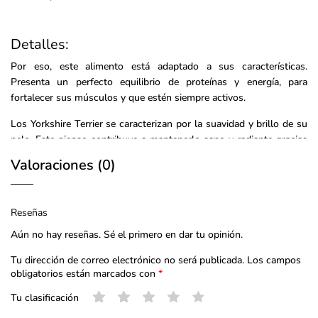
Detalles:
Por eso, este alimento está adaptado a sus características.
Presenta un perfecto equilibrio de proteínas y energía, para
fortalecer sus músculos y que estén siempre activos.
Los Yorkshire Terrier se caracterizan por la suavidad y brillo de su
pelo. Este pienso contribuye a mantenerlo sano y radiante gracias
a su alto contenido en ácidos grasos Omega 3, 6 y EPA-DHA.
Valoraciones (0)
Además, está diseñado para mantener una buena higiene
bucodental.
Las pequeñas croquetas tienen un exquisito sabor y evitan la
Reseñas
formación de sarro gracias al aporte de quelantes de calcio.
Aún no hay reseñas. Sé el primero en dar tu opinión.
Tu dirección de correo electrónico no será publicada.
Los campos
obligatorios están marcados con
*
Ingredientes
:
Tu clasificación
proteínas de ave deshidratadas, harina de maíz, arroz, grasas
animales, aislado de proteínas vegetales*, maíz, gluten de maíz,