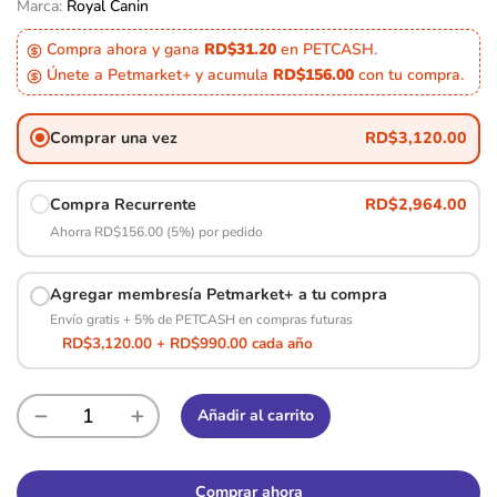
Marca:
Royal Canin
Compra ahora y gana
RD$31.20
en PETCASH.
Únete a Petmarket+ y acumula
RD$156.00
con tu compra.
Comprar una vez
RD$
3,120.00
Compra Recurrente
RD$
2,964.00
Ahorra RD$156.00 (5%) por pedido
Agregar membresía Petmarket+ a tu compra
Envío gratis + 5% de PETCASH en compras futuras
RD$3,120.00 + RD$990.00 cada año
Añadir al carrito
Comprar ahora