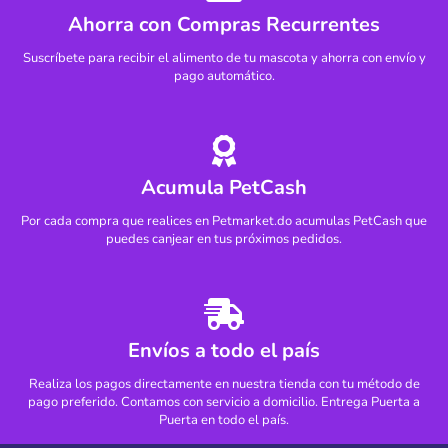
Ahorra con Compras Recurrentes
Procura que siempre tenga agua fresca.
Repartir la ración recomendada en 2 comidas al día.
Suscríbete para recibir el alimento de tu mascota y ahorra con envío y
pago automático.
[
/read]
Seguir leyendo »
Acumula PetCash
Por cada compra que realices en Petmarket.do acumulas PetCash que
puedes canjear en tus próximos pedidos.
Envíos a todo el país
Realiza los pagos directamente en nuestra tienda con tu método de
pago preferido. Contamos con servicio a domicilio. Entrega Puerta a
Puerta en todo el país.