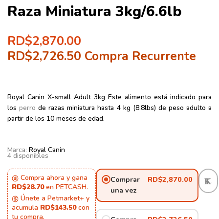
Raza Miniatura 3kg/6.6lb
RD$
2,870.00
RD$
2,726.50
Compra Recurrente
Royal Canin X-small Adult 3kg
Este alimento está indicado para
los
perro
de razas miniatura hasta 4 kg (8.8lbs) de peso adulto a
partir de los 10 meses de edad.
Marca:
Royal Canin
4 disponibles
Compra ahora y gana
Comprar
RD$
2,870.00
RD$28.70
en PETCASH.
una vez
Únete a Petmarket+ y
acumula
RD$143.50
con
tu compra.