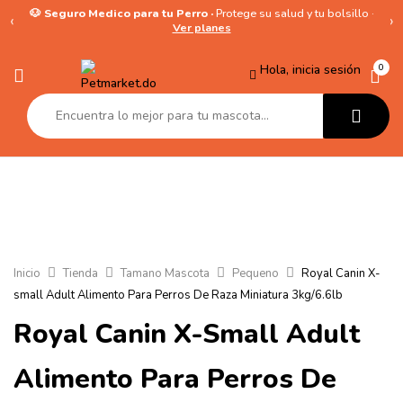
🐶 Seguro Medico para tu Perro ·
Protege su salud y tu bolsillo ·
‹
›
Ver planes
Hola, inicia sesión
0
Inicio
Tienda
Tamano Mascota
Pequeno
Royal Canin X-
small Adult Alimento Para Perros De Raza Miniatura 3kg/6.6lb
Royal Canin X-Small Adult
Alimento Para Perros De