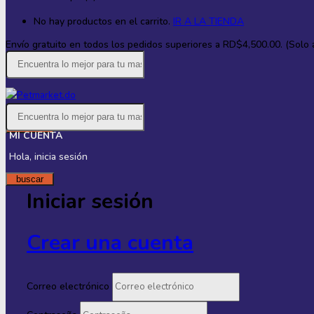
No hay productos en el carrito.
IR A LA TIENDA
Envío gratuito en todos los
pedidos superiores a RD$4,500.00. (Solo ap
buscar
MI CUENTA
Hola, inicia sesión
buscar
Iniciar sesión
Crear una cuenta
Correo electrónico