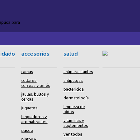
plica para
uidado
accesorios
salud
camas
antiparasitantes
collares,
antipulgas
correas y arnés
bactericida
jaulas, bultos y
dermatología
cercas
limpieza de
juguetes
oídos
limpiadores y
vitaminas y
aromatizantes
suplementos
paseo
ver todos
platos y