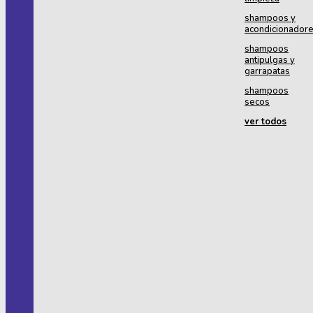
shampoos y
acondicionador
shampoos
antipulgas y
garrapatas
shampoos
secos
ver todos