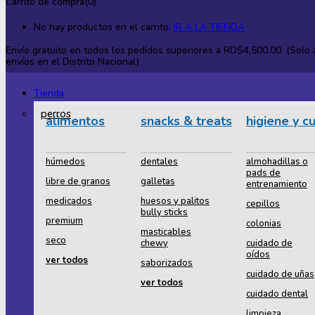
Carrito de compra(0)
No hay productos en el carrito.
IR A LA TIENDA
Envío gratuito en todos los
pedidos superiores a RD$4,500.00. (Solo a
envíos en el Distrito Nacional)
Tienda
perros
alimentos
snacks & treats
higiene y c
húmedos
dentales
almohadillas o
pads de
libre de granos
galletas
entrenamiento
medicados
huesos y palitos
cepillos
bully sticks
premium
colonias
masticables
seco
chewy
cuidado de
oídos
ver todos
saborizados
cuidado de uñas
ver todos
cuidado dental
limpieza