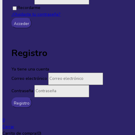
Recordarme
¿Olvidaste tu contraseña?
Registro
Ya tiene una cuenta
Correo electrónico
Contraseña
0
Cerrar
Carrito de compra(0)