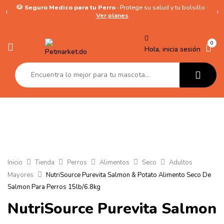
🐶 Seguro Medico para tu Perro ·
Protege su salud y tu bolsillo ·
‹
›
Ver planes
0
Hola, inicia sesión
Inicio
Tienda
Perros
Alimentos
Seco
Adultos
Mayores
NutriSource Purevita Salmon & Potato Alimento Seco De
Salmon Para Perros 15lb/6.8kg
NutriSource Purevita Salmon