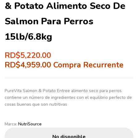
& Potato Alimento Seco De
Salmon Para Perros
15lb/6.8kg
RD$
5,220.00
RD$
4,959.00
Compra Recurrente
PureVita Salmon & Potato Entree
alimento seco para perros
contiene un número de ingredientes con el equilibrio perfecto de
cosas buenas que son nutritivas
Marca:
NutriSource
No disponible