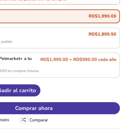
RD$
1,990.00
RD$
1,890.50
 pedido
etmarket+ a tu
RD$1,990.00 + RD$990.00 cada año
CASH en compras futuras
adir al carrito
Comprar ahora
deseos
Comparar