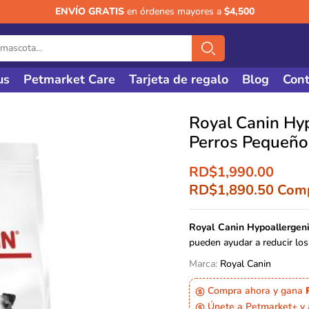
ENVÍO GRATIS
en órdenes mayores a
$4,500
us
Petmarket Care
Tarjeta de regalo
Blog
Cont
Royal Canin Hyp
Perros Pequeño
RD$
1,990.00
RD$
1,890.50
Comp
Royal Canin Hypoallergen
pueden ayudar a reducir los
Marca:
Royal Canin
Compra ahora y gana
Únete a Petmarket+ y