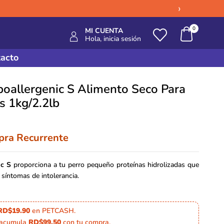
›
0
MI CUENTA
Hola, inicia sesión
acto
oallergenic S Alimento Seco Para
s 1kg/2.2lb
ra Recurrente
ic S
proporciona a tu perro pequeño proteínas hidrolizadas que
 síntomas de intolerancia.
RD$19.90
en PETCASH.
 acumula
RD$99.50
con tu compra.