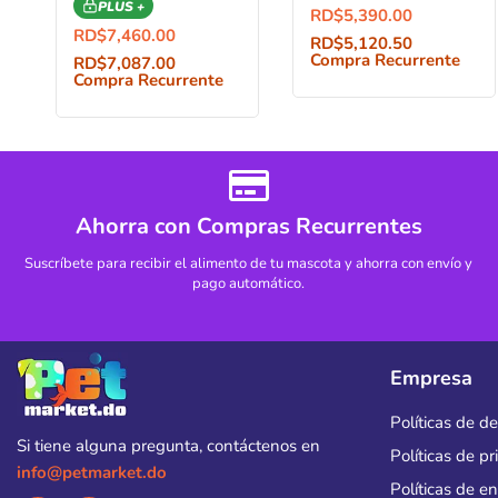
PLUS +
RD$
5,390.00
RD$
7,460.00
RD$
5,120.50
Compra Recurrente
RD$
7,087.00
Compra Recurrente
Ahorra con Compras Recurrentes
Suscríbete para recibir el alimento de tu mascota y ahorra con envío y
pago automático.
Empresa
Políticas de d
Si tiene alguna pregunta, contáctenos en
Políticas de p
info@petmarket.do
Políticas de e