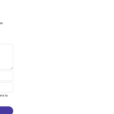
os
ra la