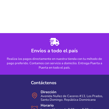
Envíos a todo el país
Realiza los pagos directamente en nuestra tienda con tu método de
pago preferido. Contamos con servicio a domicilio. Entrega Puerta a
Puerta en todo el país.
Contáctenos
Dirección
Avenida Nuñez de Caceres #13, Los Prados,
Santo Domingo. República Dominicana
Horario