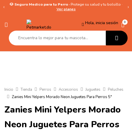
🐶 Seguro Medico para tu Perro ·
Protege su salud y tu bolsillo ·
‹
›
Ver planes
Hola, inicia sesión
0
Inicio
Tienda
Perros
Accesorios
Juguetes
Peluches
Zanies Mini Yelpers Morado Neon Juguetes Para Perros 5″
Zanies Mini Yelpers Morado
Neon Juguetes Para Perros