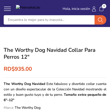
An
‹
›
ENVÍO GRATIS
en órdenes mayores a
$4,500
0
Hola, inicia sesión
The Worthy Dog Navidad Collar Para
Perros 12″
RD$
935.00
The Worthy Dog Navidad
Este fabuloso y divertido collar cuenta
con un diseño espectacular de la Colección Navidad
mostrando el
estilo y buen gusto tuyo y de tu perro.
Tamaño extra-pequeño de
6″–12″
Marca:
The Worthy Dog