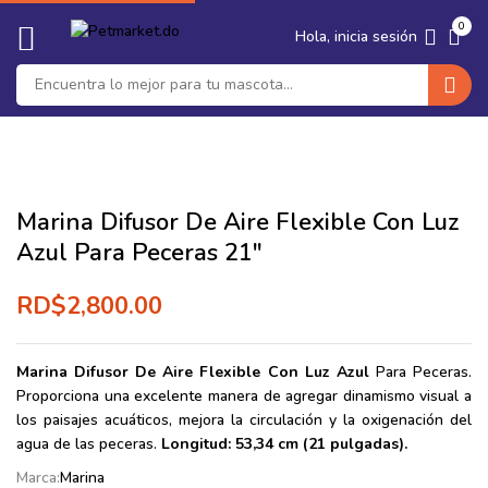
🐶 Seguro Medico para tu Perro ·
Protege su salud y tu bolsillo ·
‹
›
0
Ver planes
Hola, inicia sesión
Marina Difusor De Aire Flexible Con Luz
Azul Para Peceras 21″
RD$
2,800.00
Marina Difusor De Aire Flexible Con Luz Azul
Para Peceras.
Proporciona una excelente manera de agregar dinamismo visual a
los paisajes acuáticos, mejora la circulación y la oxigenación del
agua de las peceras.
Longitud: 53,34 cm (21 pulgadas).
Marca:
Marina