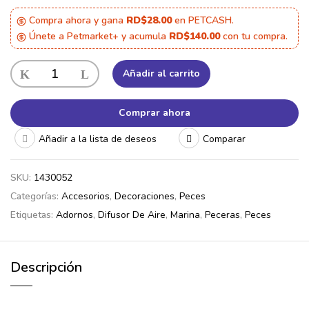
Compra ahora y gana
RD$28.00
en PETCASH.
Únete a Petmarket+ y acumula
RD$140.00
con tu compra.
Marina
Añadir al carrito
Difusor
De
Comprar ahora
Aire
Flexible
Añadir a la lista de deseos
Comparar
Con
Luz
Azul
SKU:
1430052
Para
Categorías:
Accesorios
,
Decoraciones
,
Peces
Peceras
Etiquetas:
Adornos
,
Difusor De Aire
,
Marina
,
Peceras
,
Peces
21"
cantidad
Descripción