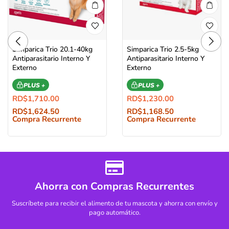
Simparica Trio 20.1-40kg
Simparica Trio 2.5-5kg
Antiparasitario Interno Y
Antiparasitario Interno Y
Externo
Externo
PLUS +
PLUS +
RD$
1,710.00
RD$
1,230.00
RD$
1,624.50
RD$
1,168.50
Compra Recurrente
Compra Recurrente
Ahorra con Compras Recurrentes
Suscríbete para recibir el alimento de tu mascota y ahorra con envío y
pago automático.