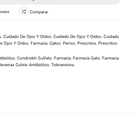
deseos
Comparar
s
,
Cuidado De Ojos Y Oidos
,
Cuidado De Ojos Y Oidos
,
Cuidado
e Ojos Y Oidos
,
Farmacia
,
Gatos
,
Perros
,
Prescritos
,
Prescritos
,
tibiótico
,
Condroitín Sulfato
,
Farmacia
,
Farmacia Gato
,
Farmacia
bramax Colirio Antibiótico
,
Tobramicina