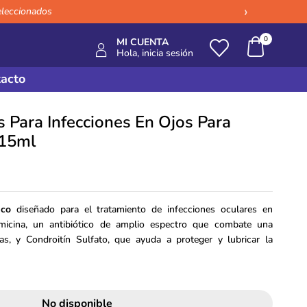
›
eleccionados
0
MI CUENTA
Hola, inicia sesión
acto
 Para Infecciones En Ojos Para
 15ml
ico
diseñado para el tratamiento de infecciones oculares en
micina, un antibiótico de amplio espectro que combate una
as, y Condroitín Sulfato, que ayuda a proteger y lubricar la
No disponible