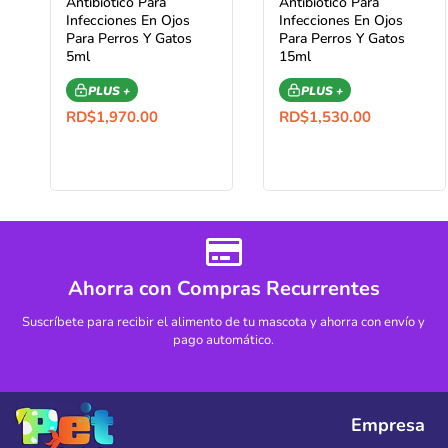
Antibiótico Para
Antibiótico Para
Infecciones En Ojos
Infecciones En Ojos
Para Perros Y Gatos
Para Perros Y Gatos
5ml
15ml
PLUS +
PLUS +
RD$
1,970.00
RD$
1,530.00
Ahorra con Compras Recurrentes
Suscríbete para recibir el alimento de tu mascota y ahorra con envío y
pago automático.
Empresa