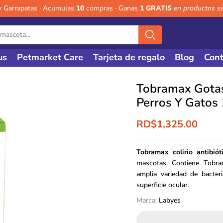
y Garrapatas · Acumulas
10
compras · Ganas
1 GRATIS
en productos s
us
Petmarket Care
Tarjeta de regalo
Blog
Cont
Tobramax Gotas
Perros Y Gatos
RD$
1,325.00
Tobramax colirio antibiót
mascotas. Contiene Tobra
amplia variedad de bacteri
superficie ocular.
Marca:
Labyes