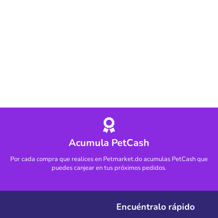
Acumula PetCash
Por cada compra que realices en Petmarket.do acumulas PetCash que
puedes canjear en tus próximos pedidos.
Encuéntralo rápido