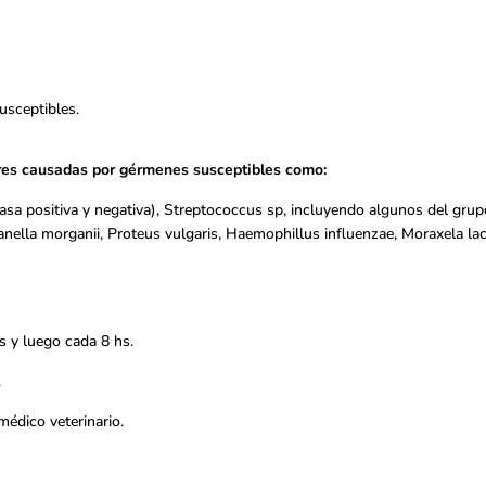
usceptibles.
lares causadas por gérmenes susceptibles como:
lasa positiva y negativa), Streptococcus sp, incluyendo algunos del gr
ganella morganii, Proteus vulgaris, Haemophillus influenzae, Moraxela la
as y luego cada 8 hs.
.
 médico veterinario.