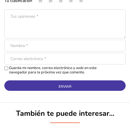
Tu clasificación
eficaz contra éstos.
El Irgasan DP300 actúa como antiséptico en el pelo y la piel
de las mascotas.
Indicación
Para controlar bacterias y hongos potencialmente perjudiciales
Guarda mi nombre, correo electrónico y web en este
que se pueden originar y, además, olores desagradables. En el
navegador para la próxima vez que comente.
control efectivo de parásitos externos (pulgas y garrapatas) en
perros y gatos.
También te puede interesar...
Composición
Permetrina——–1 g