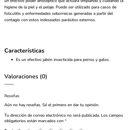
un efectivo poder antiséptico que actuará limpiando y cuidando la
higiene de la piel y el pelaje.
Puede ser utilizado para casos de
foliculitis y enfermedades seborreicas generadas a partir del
contagio con estos indeseados parásitos externos.
Características
Es un efectivo jabón insecticida para perros y gatos.
Con efecto insecticida y antiséptico, con agradable efecto
Valoraciones (0)
odorizante.
Inhibe la resistencia que presentan los insectos a las
permetrinas cuando se utilizan solas. Acción anti
Reseñas
Elaborado a partir de permetrina, Irgasan y butóxido de
Aún no hay reseñas. Sé el primero en dar tu opinión.
piperonilo.
Tu dirección de correo electrónico no será publicada.
Los campos
obligatorios están marcados con
*
El butóxido de piperonilo inhibe la resistencia que presentan
los artrópodos a la permetrina, permitiendo así una acción