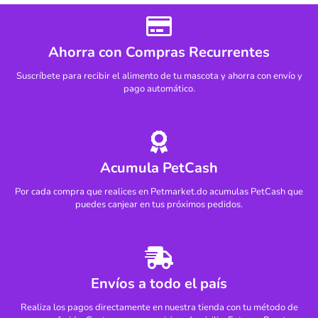
Contraindicaciones y Precauciones
Ahorra con Compras Recurrentes
Uso veterinario.
Suscríbete para recibir el alimento de tu mascota y ahorra con envío y
pago automático.
Manténgase fuera del alcance de los niños.
Acumula PetCash
Por cada compra que realices en Petmarket.do acumulas PetCash que
puedes canjear en tus próximos pedidos.
Envíos a todo el país
Realiza los pagos directamente en nuestra tienda con tu método de