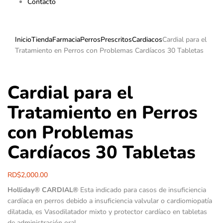
Contacto
Inicio
Tienda
Farmacia
Perros
Prescritos
Cardiacos
Cardial para el
Tratamiento en Perros con Problemas Cardíacos 30 Tabletas
Cardial para el
Tratamiento en Perros
con Problemas
Cardíacos 30 Tabletas
RD$
2,000.00
Holliday® CARDIAL®
Esta indicado para casos de insuficiencia
cardíaca en perros debido a insuficiencia valvular o cardiomiopatía
dilatada, es Vasodilatador mixto y protector cardíaco en tabletas
de administración oral.