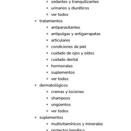
sedantes y tranquilizantes
urinarios y diuréticos
ver todos
tratamientos
antiparasitantes
antipulgas y antigarrapatas
articulares
condiciones de piel
cuidado de ojos y oídos
cuidado dental
hormonales
suplementos
ver todos
dermatológicos
cremas y lociones
shampoos
ungüentos
ver todos
suplementos
multivitamínicos y minerales
protector hepático