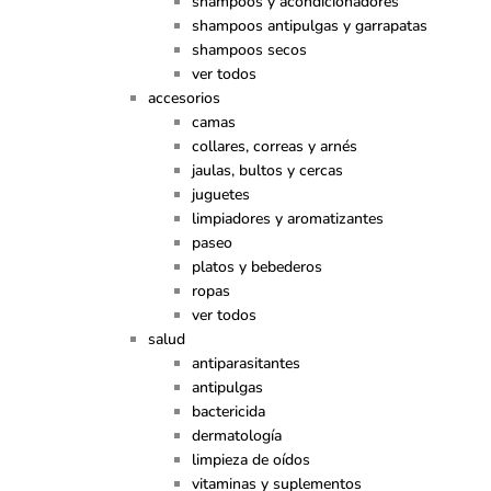
shampoos y acondicionadores
shampoos antipulgas y garrapatas
shampoos secos
ver todos
accesorios
camas
collares, correas y arnés
jaulas, bultos y cercas
juguetes
limpiadores y aromatizantes
paseo
platos y bebederos
ropas
ver todos
salud
antiparasitantes
antipulgas
bactericida
dermatología
limpieza de oídos
vitaminas y suplementos