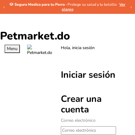
🐶 Seguro Medico para tu Perro ·
Protege su salud y tu bolsillo ·
Ver
‹
›
planes
Petmarket.do
Hola, inicia sesión
Menu
Iniciar sesión
Crear una
cuenta
Correo electrónico