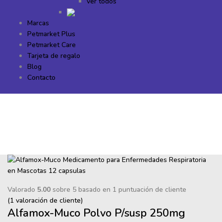
ver todos
Marcas
Petmarket Plus
Petmarket Care
Tarjeta de regalo
Blog
Contacto
Valorado
5.00
sobre 5 basado en
1
puntuación de cliente
(
1
valoración de cliente)
Alfamox-Muco Polvo P/susp 250mg