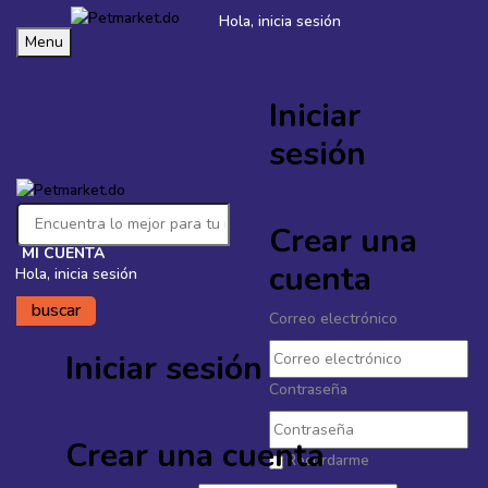
Hola, inicia sesión
‹
›
ENVÍO GRATIS
en órdenes mayores a
$4,500
Menu
Iniciar
Petmarket.do
sesión
Crear una
MI CUENTA
cuenta
Hola, inicia sesión
buscar
Correo electrónico
Iniciar sesión
Contraseña
Crear una cuenta
Recordarme