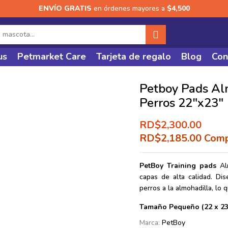
ENVÍO GRATIS
en órdenes mayores a
$4,500
us
Petmarket Care
Tarjeta de regalo
Blog
Con
Petboy Pads Al
Perros 22″x23″
RD$
2,300.00
RD$
2,185.00
Comp
PetBoy Training pads
Al
capas de alta calidad. Dis
perros a la almohadilla, lo
Tamaño Pequeño (22 x 23
Marca:
PetBoy