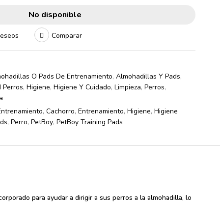
No disponible
deseos
Comparar
ohadillas O Pads De Entrenamiento
,
Almohadillas Y Pads
,
 Perros
,
Higiene
,
Higiene Y Cuidado
,
Limpieza
,
Perros
,
a
Entrenamiento
,
Cachorro
,
Entrenamiento
,
Higiene
,
Higiene
ds
,
Perro
,
PetBoy
,
PetBoy Training Pads
rporado para ayudar a dirigir a sus perros a la almohadilla, lo