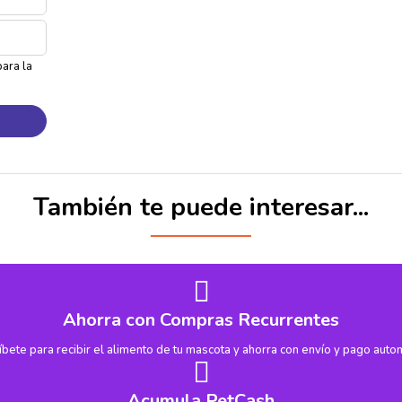
ara la
También te puede interesar...
Ahorra con Compras Recurrentes
íbete para recibir el alimento de tu mascota y ahorra con envío y pago autom
Acumula PetCash