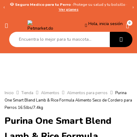
🐶 Seguro Medico para tu Perro ·
Protege su salud y tu bolsillo ·
‹
›
Ver planes
Hola, inicia sesión
0
Inicio
Tienda
Alimentos
Alimentos para perros
Purina
One Smart Blend Lamb & Rice Formula Alimento Seco de Cordero para
Perros 16.5lbs/7.4kg
Purina One Smart Blend
Lamb & Rice Formula