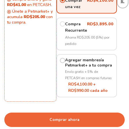
Comprar
RD$
4,100.00
RD$41.00
en PETCASH.
una vez
Únete a Petmarket+ y
acumula
RD$205.00
con
tu compra.
Compra
RD$
3,895.00
Recurrente
Ahorra RD$205.00 (5%) por
pedido
Agregar membresía
Petmarket+ a tu compra
Envío gratis + 5% de
PETCASH en compras futuras
RD$4,100.00 +
RD$990.00 cada año
Comprar ahora