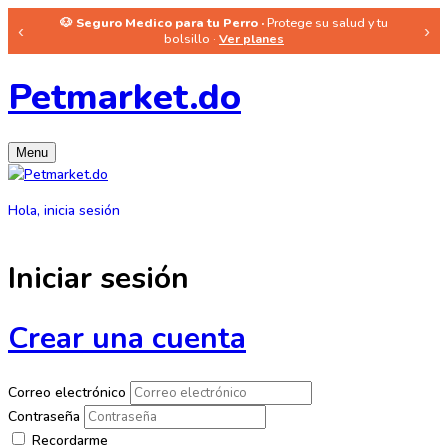
🐶 Seguro Medico para tu Perro ·
Protege su salud y tu
‹
›
bolsillo ·
Ver planes
Petmarket.do
Menu
Hola, inicia sesión
Iniciar sesión
Crear una cuenta
Correo electrónico
Contraseña
Recordarme