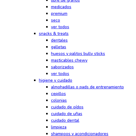
libre de granos
medicados
premium
seco
ver todos
snacks & treats
dentales
galletas
huesos y palitos bully sticks
masticables chewy
saborizados
ver todos
higiene y cuidado
almohadillas o pads de entrenamiento
cepillos
colonias
cuidado de oídos
cuidado de uñas
cuidado dental
limpieza
shampoos y acondicionadores