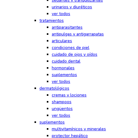
sedantes y tranquilizantes
urinarios y diuréticos
ver todos
tratamientos
antiparasitantes
antipulgas y antigarrapatas
articulares
condiciones de piel
cuidado de ojos y oídos
cuidado dental
hormonales
suplementos
ver todos
dermatológicos
cremas y lociones
shampoos
ungüentos
ver todos
suplementos
multivitamínicos y minerales
protector hepático