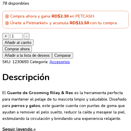
78 disponibles
Compra ahora y gana
RD$2.30
en PETCASH.
Únete a Petmarket+ y acumula
RD$11.50
con tu compra.
Riley
+
-
&
Añadir al carrito
Rex
Comprar ahora
Guante
Añadir a la lista de deseos
Comparar
de
SKU:
1230693
Categoría:
Accesorios
Grooming
Descripción
para
Perros
y
El
Guante de Grooming Riley & Rex
es la herramienta perfecta
Gatos
para mantener el pelaje de tu mascota limpio y saludable. Diseñado
–
para
perros y gatos
, este guante cuenta con puntas de goma que
Verde
ayudan a remover el pelo suelto, reducir la caída y masajear la piel,
(1
estimulando la circulación y brindando una experiencia relajante.
unidad)
cantidad
Seguir leyendo »