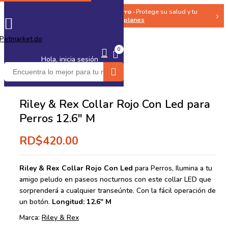
🐶 Seguro Medico para tu Perro ·
Protege su salud y tu
‹
›
bolsillo ·
Ver planes
0
Hola, inicia sesión
Riley & Rex Collar Rojo Con Led para
Perros 12.6″ M
RD$
420.00
Riley & Rex Collar Rojo Con Led
para Perros, Ilumina a tu
amigo peludo en paseos nocturnos con este collar LED que
sorprenderá a cualquier transeúnte. Con la fácil operación de
un botón.
Longitud: 12.6″ M
Marca:
Riley & Rex