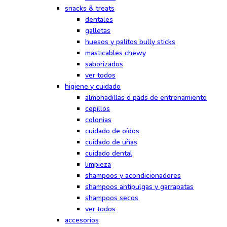
snacks & treats
dentales
galletas
huesos y palitos bully sticks
masticables chewy
saborizados
ver todos
higiene y cuidado
almohadillas o pads de entrenamiento
cepillos
colonias
cuidado de oídos
cuidado de uñas
cuidado dental
limpieza
shampoos y acondicionadores
shampoos antipulgas y garrapatas
shampoos secos
ver todos
accesorios