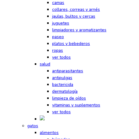
camas
collares, correas y arnés
jaulas, bultos y cercas
juguetes
limpiadores y aromatizantes
paseo
platos y bebederos
ropas
ver todos
salud
antiparasitantes
antipulgas
bactericida
dermatología
limpieza de oídos
vitaminas y suplementos
ver todos
gatos
alimentos