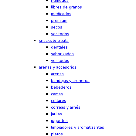
húmedos
libres de granos
medicados
premium
secos
ver todos
snacks & treats
dentales
saborizados
ver todos
arenas y accesorios
arenas
bandejas y areneros
bebederos
camas
collares
correas y arnés
jaulas
juguetes
limpiadores y aromatizantes
platos