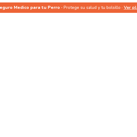
Seguro Medico para tu Perro ·
Protege su salud y tu bolsillo ·
Ver p