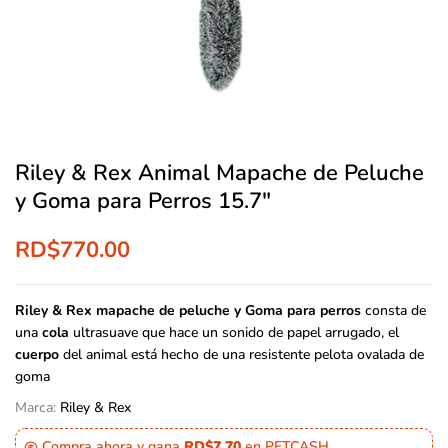
Riley & Rex Animal Mapache de Peluche
y Goma para Perros 15.7″
RD$
770.00
Riley & Rex mapache de peluche y Goma para perros
consta de
una
cola
ultrasuave que hace un sonido de papel arrugado, el
cuerpo
del animal está hecho de una resistente pelota ovalada de
goma
Marca:
Riley & Rex
Compra ahora y gana
RD$7.70
en PETCASH.