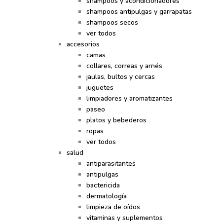
shampoos y acondicionadores
shampoos antipulgas y garrapatas
shampoos secos
ver todos
accesorios
camas
collares, correas y arnés
jaulas, bultos y cercas
juguetes
limpiadores y aromatizantes
paseo
platos y bebederos
ropas
ver todos
salud
antiparasitantes
antipulgas
bactericida
dermatología
limpieza de oídos
vitaminas y suplementos