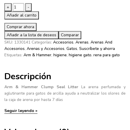
Arm
+
-
&
Añadir al carrito
Hammer
Clump
Comprar ahora
Seal
Añadir a la lista de deseos
Comparar
Litter
SKU:
1330141
Categorías:
Accesorios
,
Arenas
,
Arenas And
Arena
Accesorios
,
Arenas y Accesorios
,
Gatos
,
Suscríbete y ahorra
Aglutinante
Etiquetas:
Arm & Hammer
,
higiene
,
higiene gato
,
rena para gato
para
Gatos
14
Descripción
LB
cantidad
Arm & Hammer Clump Seal Litter
La arena perfumada y
aglutinante para gatos de arcilla ayuda a neutralizar los olores de
la caja de arena por hasta 7 días
Seguir leyendo »