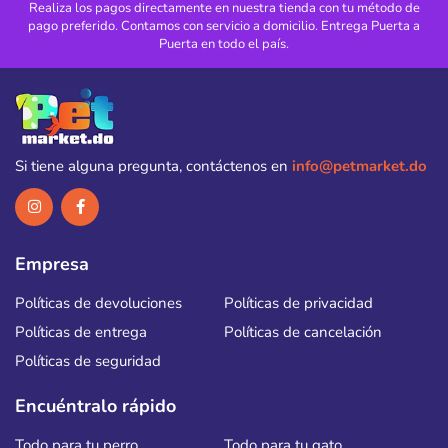
Realiza los pagos directamente en nuestra tienda con tu método de
pago preferido. Contamos con servicio a domicilio. Entrega Puerta a
Puerta en todo el país.
Si tiene alguna pregunta, contáctenos en
info@petmarket.do
Empresa
Políticas de devoluciones
Políticas de privacidad
Políticas de entrega
Políticas de cancelación
Políticas de seguridad
Encuéntralo rápido
Todo para tu perro
Todo para tu gato